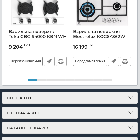
Варильна поверхня
Варильна поверхня
Teka GBC 64000 KBN WH
Electrolux KGG64362W
112580019
Артикул:
A141505
А
грн
грн
9 204
16 199
Артикул:
A135955
Передзамовлення
Передзамовлення
КОНТАКТИ
ПРО МАГАЗИН
КАТАЛОГ ТОВАРІВ