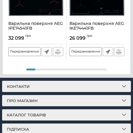
Варильна поверхня AEG
Варильна поверхня AEG
IPE74541FB
IKE74441FB
E
Артикул:
A141688
Артикул:
A141667
А
грн
грн
32 099
26 099
Передзамовлення
Передзамовлення
КОНТАКТИ
ПРО МАГАЗИН
КАТАЛОГ ТОВАРІВ
ПІДПИСКА