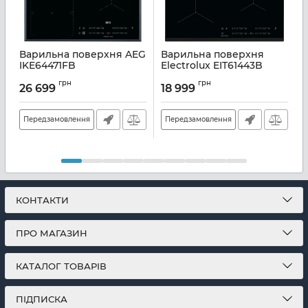
Варильна поверхня AEG
Варильна поверхня
IKE64471FB
Electrolux EIT61443B
E
Артикул:
A141668
Артикул:
A141647
А
грн
грн
26 699
18 999
Передзамовлення
Передзамовлення
КОНТАКТИ
ПРО МАГАЗИН
КАТАЛОГ ТОВАРІВ
ПІДПИСКА