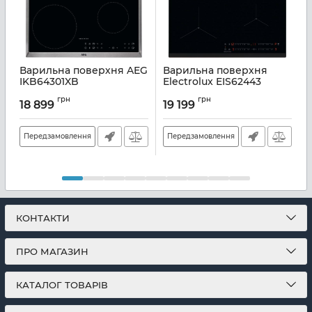
Варильна поверхня AEG
Варильна поверхня
IKB64301XB
Electrolux EIS62443
E
Артикул:
A141478
Артикул:
A141709
А
грн
грн
18 899
19 199
Передзамовлення
Передзамовлення
КОНТАКТИ
ПРО МАГАЗИН
КАТАЛОГ ТОВАРІВ