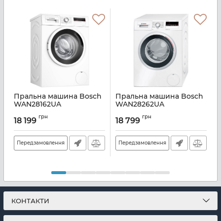
Пральна машина Bosch
Пральна машина Bosch
WAN28162UA
WAN28262UA
Артикул:
A136385
Артикул:
A136386
А
грн
грн
18 199
18 799
Передзамовлення
Передзамовлення
КОНТАКТИ