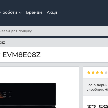
и роботи
Бренди
Акції
E08Z
ux EVM8E08Z
Колір:
чорни
виробник:
Н
32 5