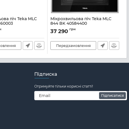
ова піч Teka MLC
Мікрохвильова піч Teka MLC
М
160003
844 BK 40584400
E
51
Артикул:
A136630
А
н
грн
37 290
3
овлення
Передзамовлення
Підписка
Отримуйте тільки корисні статті!
Підписатися