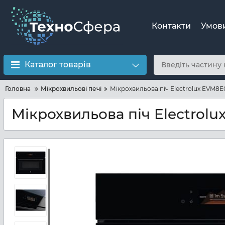
Контакти
Умов
Каталог товарів
Головна
Мікрохвильові печі
Мікрохвильова піч Electrolux EVM8
Мікрохвильова піч Electrol