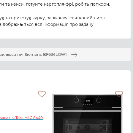
ги та кекси, готуйте картопля-фрі, робіть попкорн.
ує та приготує курку, запіканку, святковий пиріг,
 відображається вся інформація про задану
вильова піч Siemens BF634LGW1