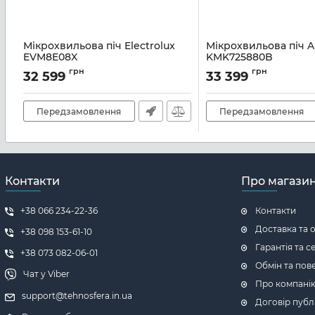
Мікрохвильова піч Electrolux
Мікрохвильова піч 
EVM8E08X
KMK725880B
Артикул:
A141316
Артикул:
A138419
грн
грн
32 599
33 399
Передзамовлення
Передзамовлення
Контакти
Про магази
+38 066 234-22-36
Контакти
Доставка та 
+38 098 153-61-10
Гарантія та с
+38 073 082-06-01
Обмін та пов
Чат у Viber
Про компані
support@tehnosfera.in.ua
Договір публ