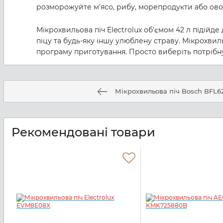
розморожуйте м'ясо, рибу, морепродукти або овочі,
Мікрохвильова піч Electrolux об'ємом 42 л підійде 
піцу та будь-яку іншу улюблену страву. Мікрохви
програму приготування. Просто виберіть потрібну
Мікрохвильова піч Bosch BFL
Рекомендовані товари