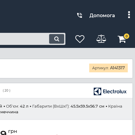
Допомога
0
A141317
Артикул:
(
20
)
й
Об'єм:
42 л
Габарити (ВхШхГ):
45.5x59.5x56.7 см
Країна
імеччина
99
грн