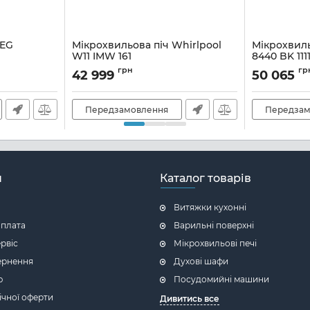
AEG
Мікрохвильова піч Whirlpool
Мікрохвиль
W11 IMW 161
8440 BK 111
Артикул:
A137107
Артикул:
A1357
грн
гр
42 999
50 065
Передзамовлення
Передзам
н
Каталог товарів
Витяжки кухонні
оплата
Варильні поверхні
ервіс
Мікрохвильові печі
ернення
Духові шафи
ю
Посудомийні машини
ічної оферти
Дивитись все