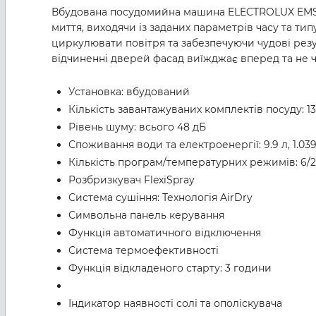
Вбудована посудомийна машина ELECTROLUX EMS271
миття, виходячи із заданих параметрів часу та ти
циркулювати повітря та забезпечуючи чудові резу
відчиненні дверей фасад виїжджає вперед та не ч
Установка: вбудований
Кількість завантажуваних комплектів посуду: 13
Рівень шуму: всього 48 дБ
Споживання води та електроенергії: 9.9 л, 1.0
Кількість програм/температурних режимів: 6/2
Розбризкувач FlexiSpray
Система сушіння: Технологія AirDry
Символьна панель керування
Функція автоматичного відключення
Система термоефективності
Функція відкладеного старту: 3 години
Індикатор наявності солі та ополіскувача