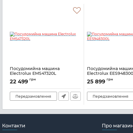
Посудомийна машина
Посудомийна маши
Electrolux EMS47320L
Electrolux EES94830
Артикул:
A132899
Артикул:
A132898
грн
грн
22 499
25 899
Передзамовлення
Передзамовлення
Контакти
Про магази