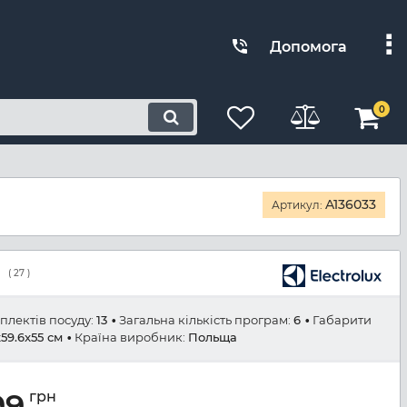
Допомога
0
A136033
Артикул:
(
27
)
мплектів посуду:
13
Загальна кількість програм:
6
Габарити
x59.6x55 см
Країна виробник:
Польща
99
грн