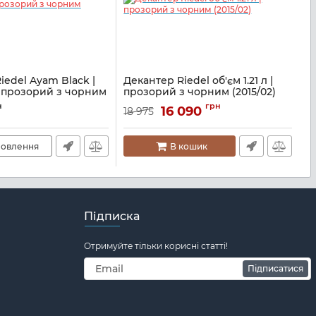
iedel Ayam Black |
Декантер Riedel об'єм 1.21 л |
Д
 | прозорий з чорним
прозорий з чорним (2015/02)
1
Артикул:
M05900110
А
н
грн
16 090
1
18 975
00100
овлення
В кошик
Підписка
Отримуйте тільки корисні статті!
Підписатися