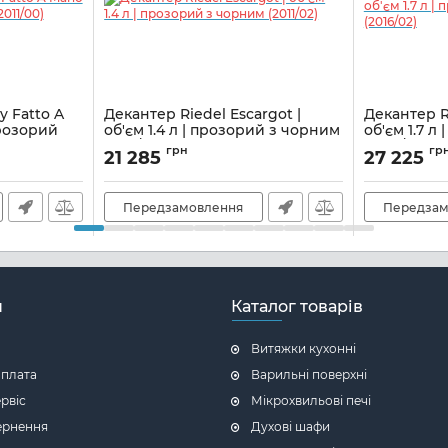
y Fatto A
Декантер Riedel Escargot |
Декантер R
прозорий
об'єм 1.4 л | прозорий з чорним
об'єм 1.7 л
(2011/02)
(2016/02)
грн
гр
21 285
27 225
Артикул:
M05920607
Артикул:
M059
Передзамовлення
Передзам
н
Каталог товарів
Витяжки кухонні
оплата
Варильні поверхні
ервіс
Мікрохвильові печі
ернення
Духові шафи