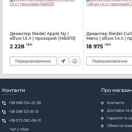
Декантер Riedel Apple Ny |
Декантер Riedel Curl
об'єм 1.5 л | прозорий (1460/13)
Mano | об'єм 1.4 л | 
(2011/00)
Артикул:
M05900119
грн
грн
2 228
18 975
Артикул:
M05900232
Передзамовлення
Передзамовлення
Контакти
Про магази
+38 066 234-22-36
Контакти
Доставка та 
+38 098 153-61-10
Гарантія та с
+38 073 082-06-01
Обмін та пов
Чат у Viber