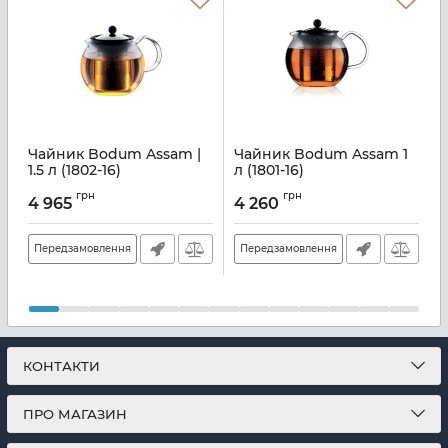
Чайник Bodum Assam |
Чайник Bodum Assam 1
1.5 л (1802-16)
л (1801-16)
1
Артикул:
M06320993
Артикул:
M06320992
грн
грн
6
4 965
4 260
А
Передзамовлення
Передзамовлення
КОНТАКТИ
ПРО МАГАЗИН