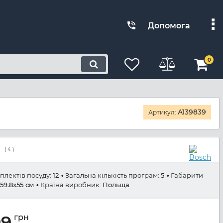
Допомога
0
A139839
Артикул:
(
4
)
мплектів посуду:
12
Загальна кількість програм:
5
Габарити
x59.8x55 см
Країна виробник:
Польща
99
грн