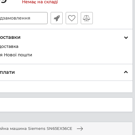
Немає на складі
дзамовлення
оставки
доставка
ня Нової пошти
плати
ийна машина Siemens SN65EX56CE