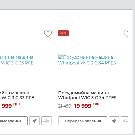
-7 %
ийна машина
Посудомийна машина
 WIC 3 C 33 PFE
Whirlpool WIC 3 C 34 PFES
39964
Артикул:
A137497
грн
грн
9 999
19 999
21 499
амовлення
Передзамовлення