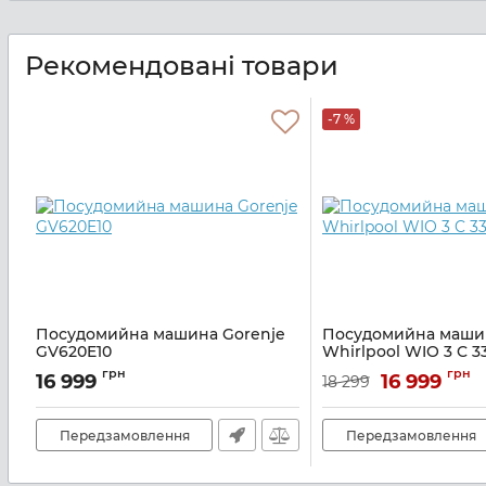
Рекомендовані товари
-7 %
Посудомийна машина Gorenje
Посудомийна маши
GV620E10
Whirlpool WIO 3 C 33
Артикул:
A136363
Артикул:
A137470
грн
грн
16 999
16 999
18 299
Передзамовлення
Передзамовлення