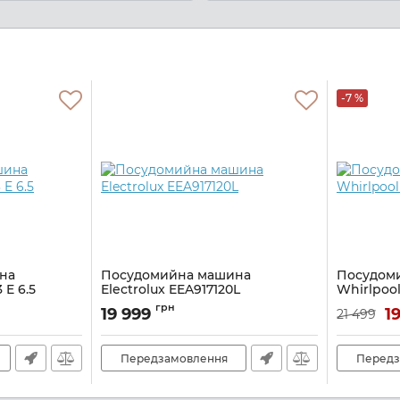
-7 %
на
Посудомийна машина
Посудом
 E 6.5
Electrolux EEA917120L
Whirlpool
Артикул:
A138752
Артикул:
A1
грн
19 999
1
21 499
Передзамовлення
Передз