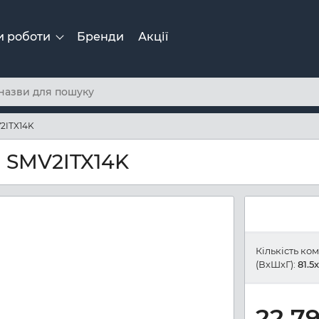
и роботи
Бренди
Акції
2ITX14K
 SMV2ITX14K
Кількість ко
(ВхШхГ):
81.5
22 7