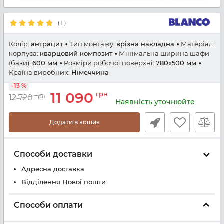
(
1
)
Колір:
антрацит
Тип монтажу:
врізна накладна
Матеріал
корпуса:
кварцовий композит
Мінімальна ширина шафи
(бази):
600 мм
Розміри робочої поверхні:
780x500 мм
Країна виробник:
Німеччина
-13 %
11 090
грн
12 720
грн
Наявність уточнюйте
Додати в кошик
Способи доставки
Адресна доставка
Відділення Нової пошти
Способи оплати