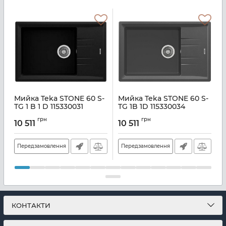
Мийка Teka STONE 60 S-
Мийка Teka STONE 60 S-
М
TG 1 B 1 D 115330031
TG 1B 1D 115330034
Артикул:
A137959
Артикул:
A141214
А
грн
грн
10 511
10 511
1
Передзамовлення
Передзамовлення
КОНТАКТИ