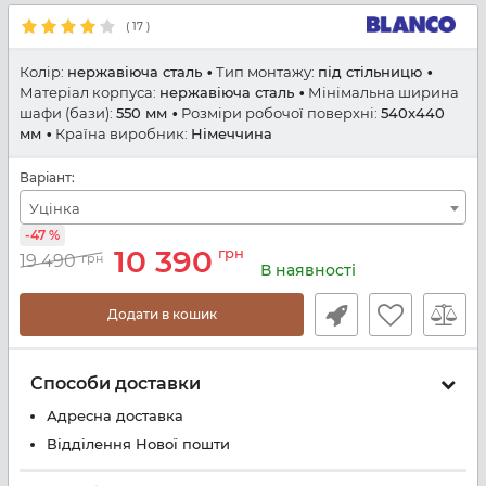
(
17
)
Колір:
нержавіюча сталь
Тип монтажу:
під стільницю
Матеріал корпуса:
нержавіюча сталь
Мінімальна ширина
шафи (бази):
550 мм
Розміри робочої поверхні:
540x440
мм
Країна виробник:
Німеччина
Варіант:
Уцінка
-47 %
10 390
грн
19 490
грн
В наявності
Додати в кошик
Способи доставки
Адресна доставка
Відділення Нової пошти