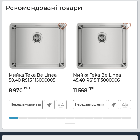
Рекомендовані товари
Мийка Teka Be Linea
Мийка Teka Be Linea
50.40 RS15 115000005
45.40 RS15 115000006
А
Артикул:
A136960
Артикул:
A136961
грн
грн
8 970
11 568
Передзамовлення
Передзамовлення