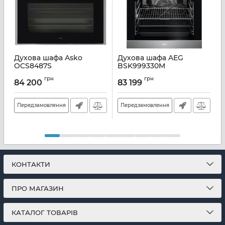
Духова шафа Asko
Духова шафа AEG
OCS8487S
BSK999330M
Артикул:
A126650
Артикул:
A136530
А
грн
грн
84 200
83 199
Передзамовлення
Передзамовлення
КОНТАКТИ
ПРО МАГАЗИН
КАТАЛОГ ТОВАРІВ