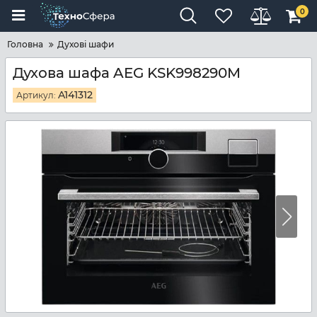
0
Головна
Духові шафи
Духова шафа AEG KSK998290M
A141312
Артикул: