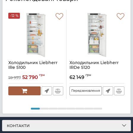
-12 %
Холодильник Liebherr
Холодильник Liebherr
IRe 5100
IRDe 5120
Артикул:
IRE5100
Артикул:
IRDE5120
А
грн
грн
52 790
62 149
59 999
Передзамовлення
КОНТАКТИ