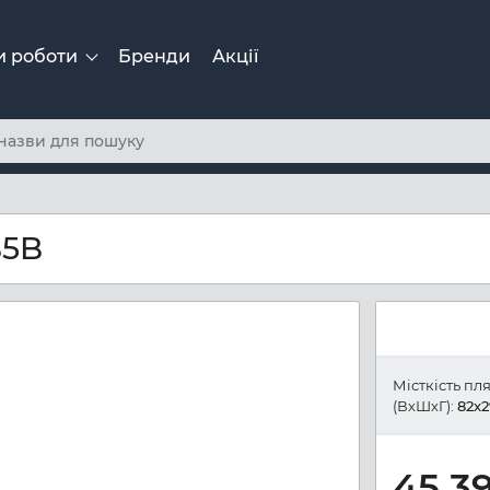
и роботи
Бренди
Акції
B5B
Місткість пл
(ВхШхГ):
82x2
45 3