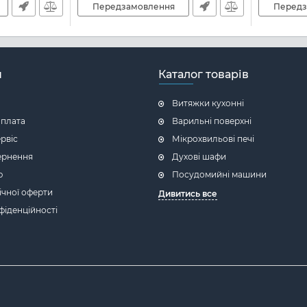
Передзамовлення
Передз
н
Каталог товарів
Витяжки кухонні
оплата
Варильні поверхні
ервіс
Мікрохвильові печі
ернення
Духові шафи
ю
Посудомийні машини
ічної оферти
Дивитись все
фіденційності