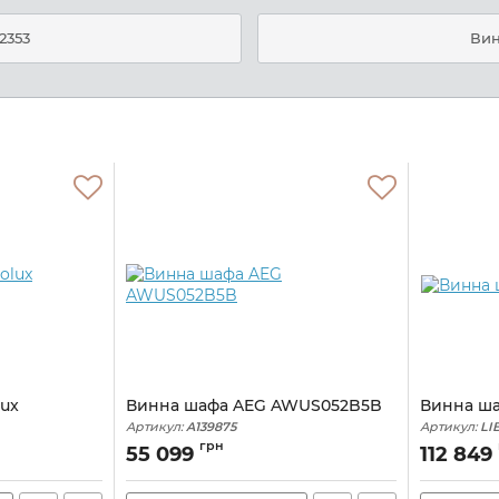
2353
Вин
lux
Винна шафа AEG AWUS052B5B
Винна ша
Артикул:
A139875
Артикул:
LI
грн
55 099
112 849