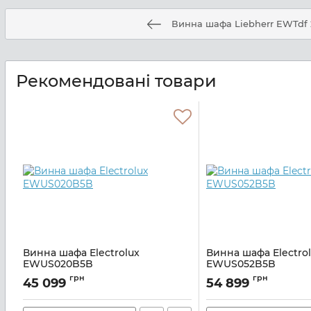
Винна шафа Liebherr EWTdf 
Рекомендовані товари
Винна шафа Electrolux
Винна шафа Electro
EWUS020B5B
EWUS052B5B
Артикул:
A139877
Артикул:
A139876
грн
грн
45 099
54 899