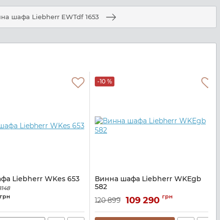
на шафа Liebherr EWTdf 1653
-10 %
фа Liebherr WKes 653
Винна шафа Liebherr WKEgb
582
B148
Артикул:
WKEGB582
грн
грн
109 290
120 899