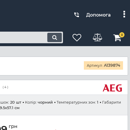
Допомога
0
A139874
Артикул:
(
4
)
яшок:
20 шт
Колір:
чорний
Температурних зон:
1
Габарити
9.5x57.1 см
99
грн