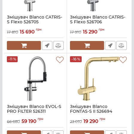
Змішувач Blanco CATRIS-
Змішувач Blanco CATRIS-
S Flexo 526705
S Flexo 526706
Артикул:
A140940
Артикул:
A140939-BLA06877_0
грн
грн
15 690
15 290
17 810
17 910
-11 %
-16 %
Змішувач Blanco EVOL-S
Змішувач Blanco
PRO FILTER 526311
FONTAS-S II 526694
Артикул:
A140938
Артикул:
A139817
грн
грн
59 190
19 290
66 680
23 010