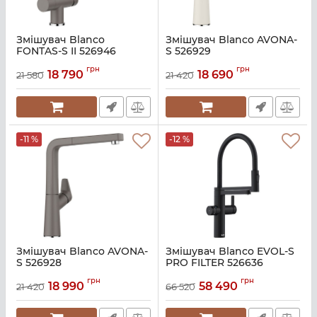
Змішувач Blanco
Змішувач Blanco AVONA-
FONTAS-S II 526946
S 526929
Артикул:
A141022
Артикул:
A140960
грн
грн
18 790
18 690
21 580
21 420
-11 %
-12 %
Змішувач Blanco AVONA-
Змішувач Blanco EVOL-S
S 526928
PRO FILTER 526636
Артикул:
A140958
Артикул:
A140943
грн
грн
18 990
58 490
21 420
66 520