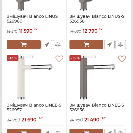
Змішувач Blanco LINUS
Змішувач Blanco LINUS-S
526960
526958
Артикул:
A141064
Артикул:
A141062
грн
грн
11 590
12 790
13 310
14 530
-12 %
-13 %
Змішувач Blanco LINEE-S
Змішувач Blanco LINEE-S
526957
526956
Артикул:
A141061
Артикул:
A141060
грн
грн
21 690
21 490
24 700
24 700