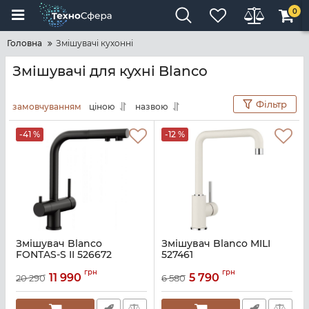
0
Головна
Змішувачі кухонні
Змішувачі для кухні Blanco
Фільтр
замовчуванням
ціною
назвою
-41 %
-12 %
Змішувач Blanco
Змішувач Blanco MILI
FONTAS-S II 526672
527461
Артикул:
A141411-BLA06640_1
Артикул:
A141123
грн
грн
11 990
5 790
20 290
6 580