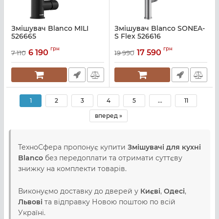
Змішувач Blanco MILI
Змішувач Blanco SONEA-
526665
S Flex 526616
Артикул:
A139813
Артикул:
A139722
грн
грн
6 190
17 590
7 110
19 990
1
2
3
4
5
...
11
вперед »
ТехноСфера пропонує купити
Змішувачі для кухні
Blanco
без передоплати та отримати суттєву
знижку на комплекти товарів.
Виконуємо доставку до дверей у
Києві
,
Одесі
,
Львові
та відправку Новою поштою по всій
Україні.