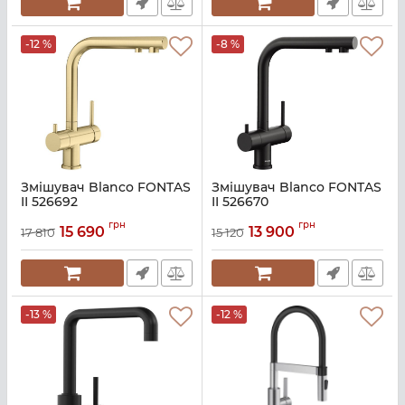
-12 %
-8 %
Змішувач Blanco FONTAS
Змішувач Blanco FONTAS
II 526692
II 526670
Артикул:
A139816
Артикул:
A139814_BLA06638_0
грн
грн
15 690
13 900
17 810
15 120
-13 %
-12 %