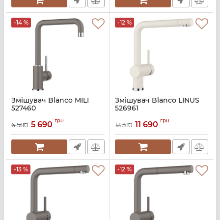
-14 %
-12 %
Змішувач Blanco MILI
Змішувач Blanco LINUS
527460
526961
Артикул:
A141122
Артикул:
A141065
грн
грн
5 690
11 690
6 580
13 310
-13 %
-12 %