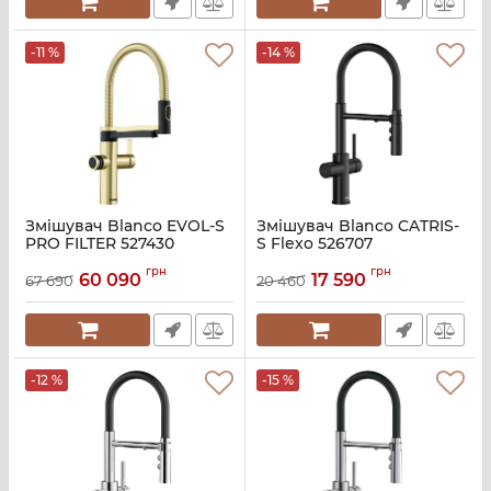
-11 %
-14 %
Змішувач Blanco EVOL-S
Змішувач Blanco CATRIS-
PRO FILTER 527430
S Flexo 526707
Артикул:
A140942
Артикул:
A140941
грн
грн
60 090
17 590
67 690
20 460
-12 %
-15 %