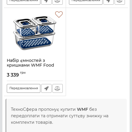
Передзамовлення
Передзамовлення
Набір ємностей з
кришками WMF Food
Prep (06 5424 9999)
грн
3 339
Артикул:
M00161027
Передзамовлення
ТехноСфера пропонує купити
WMF
без
передоплати та отримати суттєву знижку на
комплекти товарів.