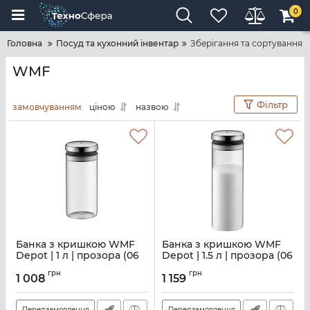
0
Головна
Посуд та кухонний інвентар
Зберігання та сортування
WMF
Фільтр
замовчуванням
ціною
назвою
Банка з кришкою WMF
Банка з кришкою WMF
Depot | 1 л | прозора (06
Depot | 1.5 л | прозора (06
6161 6040)
6162 6040)
грн
грн
1 008
1 159
Артикул:
M00100037
Артикул:
M00100038
Передзамовлення
Передзамовлення