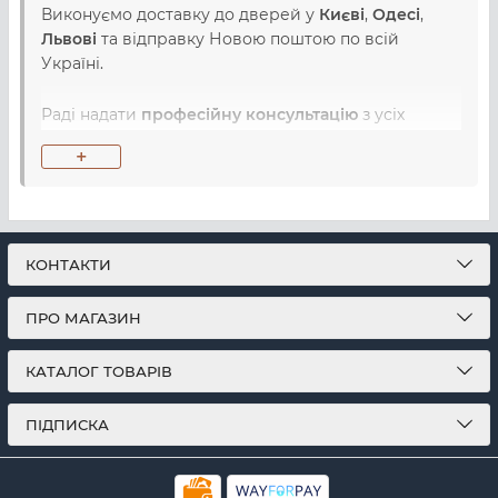
Виконуємо доставку до дверей у
Києві
,
Одесі
,
Львові
та відправку Новою поштою по всій
Україні.
Раді надати
професійну консультацію
з усіх
питань, пов'язаних з вибором, купівлею та
+
використанням товарів з категорії .
ТехноСфера є
офіційним дилером WMF
та
пропонує виключно офіційну гарантію на всі
товари від виробника.
КОНТАКТИ
ПРО МАГАЗИН
КАТАЛОГ ТОВАРІВ
ПІДПИСКА