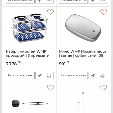
Набір ємностей WMF
Мило WMF Miscellaneous
прозорий | 3 предмети
| метал | сріблястий (06
(654249999)
0539 6030)
грн
грн
3 778
501
Артикул:
M00100206
Артикул:
M00100251
Передзамовлення
Передзамовлення