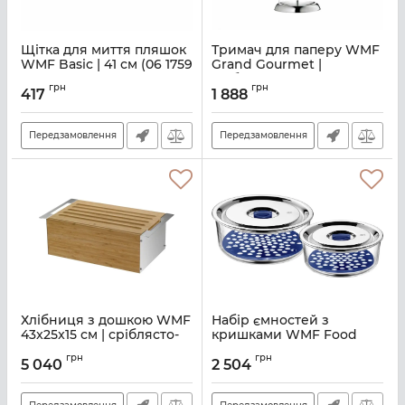
Щітка для миття пляшок
Тримач для паперу WMF
WMF Basic | 41 см (06 1759
Grand Gourmet |
7390)
сріблястий (06 4458
грн
грн
6040)
417
1 888
Артикул:
M00100617
Артикул:
M00160374
Передзамовлення
Передзамовлення
Хлібниця з дошкою WMF
Набір ємностей з
43x25x15 см | сріблясто-
кришками WMF Food
коричневий (06 3446
Prep (06 5491 6020)
грн
грн
6040)
5 040
2 504
Артикул:
M00161026
Артикул:
M00160995