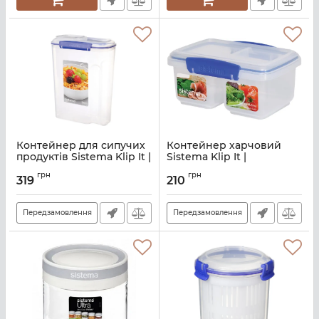
Контейнер для сипучих
Контейнер харчовий
продуктів Sistema Klip It |
Sistema Klip It |
4.2 л | прозорий (1450)
прозорий синій (1620)
грн
грн
319
210
Артикул:
M02500051
Артикул:
M02560004
Передзамовлення
Передзамовлення