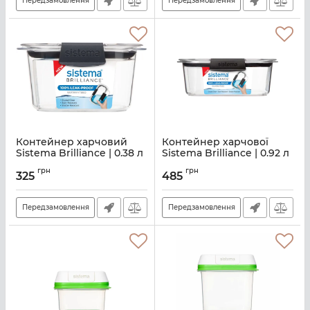
Передзамовлення
Передзамовлення
Контейнер харчовий
Контейнер харчової
Sistema Brilliance | 0.38 л
Sistema Brilliance | 0.92 л
| прозорий (55105)
| прозорий (55110)
грн
грн
325
485
Артикул:
M02500067
Артикул:
M02500068
Передзамовлення
Передзамовлення