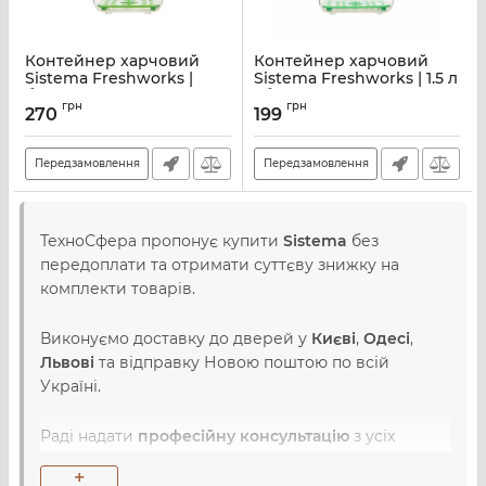
Контейнер харчовий
Контейнер харчовий
Sistema Freshworks |
Sistema Freshworks | 1.5 л
білий з зеленим (53105)
| білий з зеленим (53110)
грн
грн
270
199
Артикул:
M02500070
Артикул:
M02500071
Передзамовлення
Передзамовлення
ТехноСфера пропонує купити
Sistema
без
передоплати та отримати суттєву знижку на
комплекти товарів.
Виконуємо доставку до дверей у
Києві
,
Одесі
,
Львові
та відправку Новою поштою по всій
Україні.
Раді надати
професійну консультацію
з усіх
питань, пов'язаних з вибором, купівлею та
+
використанням товарів з категорії .