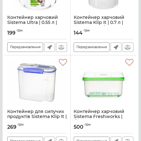
Контейнер харчовий
Контейнер харчовий
Sistema Ultra | 0.55 л |
Sistema Klip It | 0.7 л |
прозорий (51345)
прозорий з блакитним
грн
грн
(1370)
199
144
Артикул:
M02500189
Артикул:
M02500115
Передзамовлення
Передзамовлення
Контейнер для сипучих
Контейнер харчовий
продуктів Sistema Klip It |
Sistema Freshworks |
2.8 л | прозорий синій
білий з зеленим (53120)
грн
грн
(1430)
269
500
Артикул:
M02500042
Артикул:
M02560008