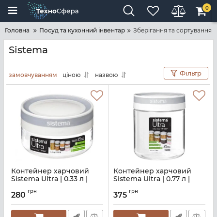
0
Головна
Посуд та кухонний інвентар
Зберігання та сортування
Sistema
Фільтр
замовчуванням
ціною
назвою
Контейнер харчовий
Контейнер харчовий
Sistema Ultra | 0.33 л |
Sistema Ultra | 0.77 л |
прозорий (51340)
прозорий (51350)
грн
грн
280
375
Артикул:
M02500188
Артикул:
M02500190