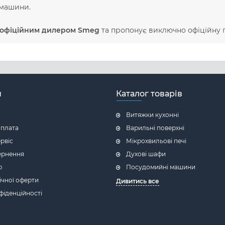
машини.
офіційним дилером Smeg
та пропонує виключно офіційну г
н
Каталог товарів
Витяжки кухонні
оплата
Варильні поверхні
ервіс
Мікрохвильові печі
ернення
Духові шафи
ю
Посудомийні машини
ічної оферти
Дивитись все
фіденційності