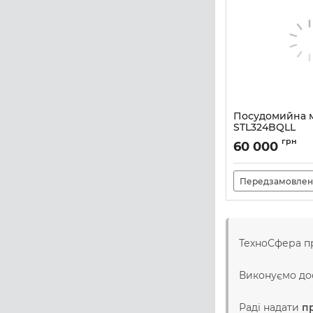
Посудомийна 
STL324BQLL
Артикул:
A139588
грн
60 000
Передзамовлен
ТехноСфера п
Виконуємо до
Раді надати
п