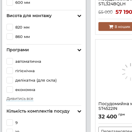
600 мм
STL324BQLH
Артикул:
A139525
57 19
65 000
Висота для монтажу
В кошик
820 мм
860 мм
Програми
автоматична
гігієнічна
делікатна (для скла)
економна
Дивитись все
Посудомийна 
ST4522IN
Кількість комплектів посуду
Артикул:
A139204
грн
32 400
9
Передзамовлен