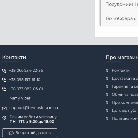
Посудомийні 
ТехноСфера є
Контакти
Про магази
+38 066 234-22-36
Контакти
Доставка та 
+38 098 153-61-10
Гарантія та с
+38 073 082-06-01
Обмін та пов
Чат у Viber
Про компані
support@tehnosfera.in.ua
Договір публ
Режим роботи магазину:
Політика кон
ПН - ПТ: з 9:00 до 18:00
Зворотній дзвінок