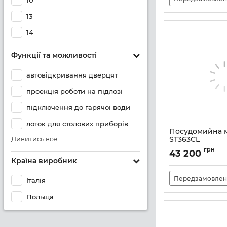
10
13
14
Функції та можливості
автовідкривання дверцят
проекція роботи на підлозі
підключення до гарячої води
лоток для столових приборів
Посудомийна 
Дивитись все
ST363CL
Артикул:
A139609
грн
43 200
Країна виробник
Передзамовлен
Італія
Польща