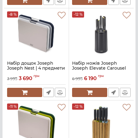
-8 %
-12 %
Набір дощок Joseph
Набір ножів Joseph
Joseph Nest | 4 предмети
Joseph Elevate Carousel
(60146)
(10527)
грн
грн
3 690
6 190
3 995
6 995
Артикул:
M01000731
Артикул:
M01000829
-11 %
-12 %