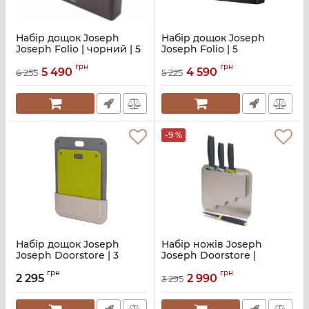
Набір дощок Joseph
Набір дощок Joseph
Joseph Folio | чорний | 5
Joseph Folio | 5
шт. (60171)
предметів (60184)
грн
грн
5 490
4 590
6 255
5 225
Артикул:
M01000854
Артикул:
M01000858
-9 %
Набір дощок Joseph
Набір ножів Joseph
Joseph Doorstore | 3
Joseph Doorstore |
предмети (60149)
чорний | 6 шт. (10303)
грн
грн
2 295
2 990
3 295
Артикул:
M01000742
Артикул:
M01000756