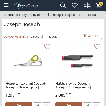
0
Головна
Посуд та кухонний інвентар
Нарізка та шинковка
Joseph Joseph
Фільтр
замовчуванням
ціною
назвою
Ножиці кухонні Joseph
Набір ножів Joseph
Joseph Powergrip |
Joseph 2 предмети |
22.4х9.1х1.8 см (10302)
чорний (10146)
грн
грн
1 295
2 885
Артикул:
M01000755
Артикул:
M01000438