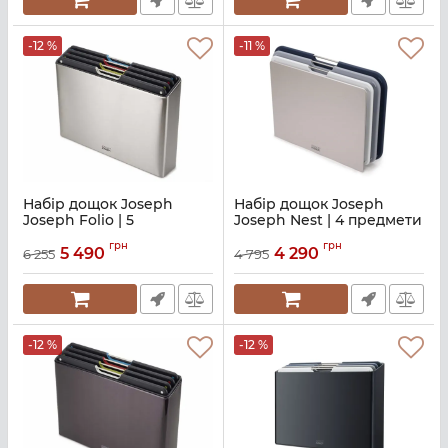
-12 %
-11 %
Набір дощок Joseph
Набір дощок Joseph
Joseph Folio | 5
Joseph Nest | 4 предмети
предметів (60170)
(60147)
грн
грн
5 490
4 290
6 255
4 795
Артикул:
M01000853
Артикул:
M01000732
-12 %
-12 %