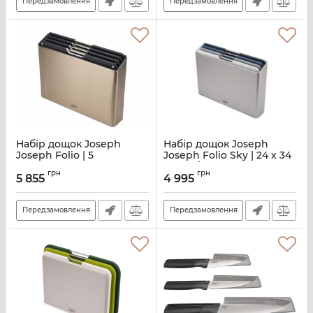
Передзамовлення
Передзамовлення
Набір дощок Joseph
Набір дощок Joseph
Joseph Folio | 5
Joseph Folio Sky | 24 х 34
предметів (60172)
| сіро-блакитний (60193)
грн
грн
5 855
4 995
Артикул:
M01000855
Артикул:
M01000929
Передзамовлення
Передзамовлення