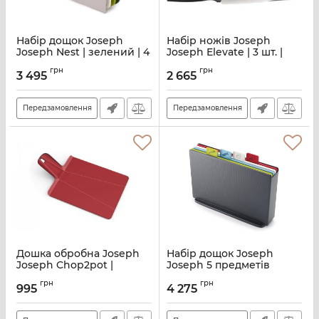
Набір дощок Joseph
Набір ножів Joseph
Joseph Nest | зелений | 4
Joseph Elevate | 3 шт. |
предмети (60163)
чорний (10528)
грн
грн
3 495
2 665
Артикул:
M01000733
Артикул:
M01000836
Передзамовлення
Передзамовлення
Дошка обробна Joseph
Набір дощок Joseph
Joseph Chop2pot |
Joseph 5 предметів
38х21х1.5 см | червоний
(60135)
грн
грн
(NSR016SW)
995
4 275
Артикул:
M01000564
Артикул:
M01060027