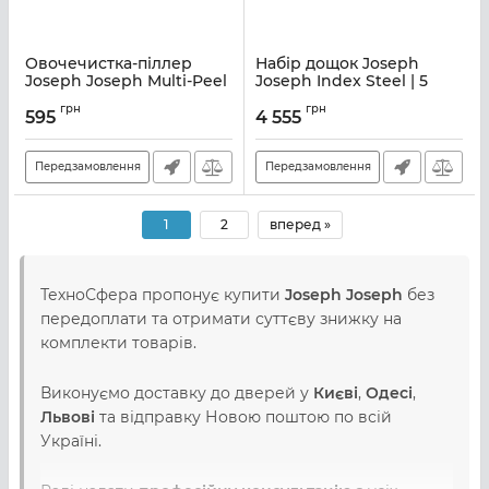
Овочечистка-піллер
Набір дощок Joseph
Joseph Joseph Multi-Peel
Joseph Index Steel | 5
| помаранчевий (10110)
предметів (60095)
грн
грн
595
4 555
Артикул:
M01000278
Артикул:
M01000322
Передзамовлення
Передзамовлення
1
2
вперед »
ТехноСфера пропонує купити
Joseph Joseph
без
передоплати та отримати суттєву знижку на
комплекти товарів.
Виконуємо доставку до дверей у
Києві
,
Одесі
,
Львові
та відправку Новою поштою по всій
Україні.