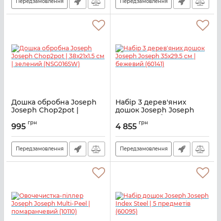
Передзамовлення
Передзамовлення
Дошка обробна Joseph
Набір 3 дерев'яних
Joseph Chop2pot |
дошок Joseph Joseph
38х21х1.5 см | зелений
35х29.5 см | бежевий
грн
грн
(NSG016SW)
(60141)
995
4 855
Артикул:
M01060026
Артикул:
M01000630
Передзамовлення
Передзамовлення