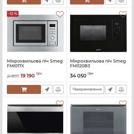
-12 %
Мікрохвильова піч Smeg
Мікрохвильова піч Smeg
FMI017X
FMI120B3
Артикул:
A136279
Артикул:
A142116
грн
грн
19 190
34 050
21 800
Передзамовлення