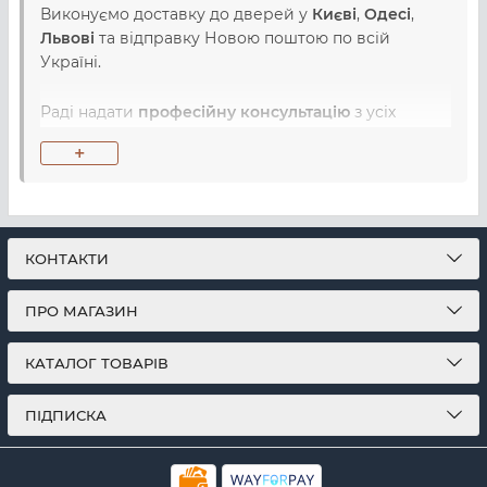
Виконуємо доставку до дверей у
Києві
,
Одесі
,
Львові
та відправку Новою поштою по всій
Україні.
Раді надати
професійну консультацію
з усіх
питань, пов'язаних з вибором, купівлею та
+
використанням товарів з категорії Вбудовані
мікрохвильові печі.
ТехноСфера є
офіційним дилером Smeg
та
пропонує виключно офіційну гарантію на всі
КОНТАКТИ
товари від виробника.
ПРО МАГАЗИН
КАТАЛОГ ТОВАРІВ
ПІДПИСКА