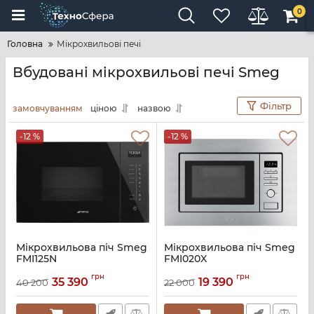
0
Головна
Мікрохвильові печі
Вбудовані мікрохвильові печі Smeg
Фільтр
замовчуванням
ціною
назвою
-12 %
-12 %
Мікрохвильова піч Smeg
Мікрохвильова піч Smeg
FMI125N
FMI020X
Артикул:
A142120
Артикул:
A131626
грн
грн
35 390
19 390
40 200
22 000