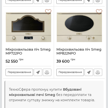
Передзамовлення
Передзамовлення
Мікрохвильова піч Smeg
Мікрохвильова піч Smeg
MP722PO
MP822NPO
Артикул:
A136092
Артикул:
A138340
грн
грн
52 550
39 600
Передзамовлення
Передзамовлення
ТехноСфера пропонує купити
Вбудовані
мікрохвильові печі Smeg
без передоплати та
отримати суттєву знижку на комплекти товарів.