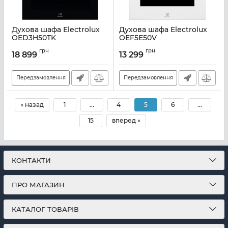
Духова шафа Electrolux
Духова шафа Electrolux
OED3H50TK
OEF5E50V
Артикул:
A140045
Артикул:
A132015
грн
грн
18 899
13 299
Передзамовлення
Передзамовлення
« назад
1
...
4
5
6
...
15
вперед »
КОНТАКТИ
ПРО МАГАЗИН
КАТАЛОГ ТОВАРІВ