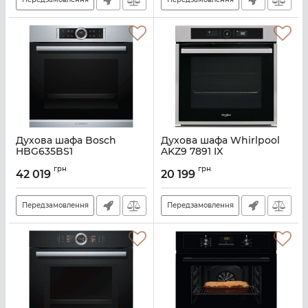
Духова шафа Bosch
Духова шафа Whirlpool
HBG635BS1
AKZ9 7891 IX
Артикул:
A123694
Артикул:
A129579
грн
грн
42 019
20 199
Передзамовлення
Передзамовлення