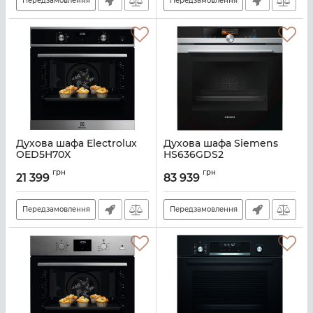
Передзамовлення
Передзамовлення
Духова шафа Electrolux
Духова шафа Siemens
OED5H70X
HS636GDS2
Артикул:
A140043
Артикул:
A134327
грн
грн
21 399
83 939
Передзамовлення
Передзамовлення