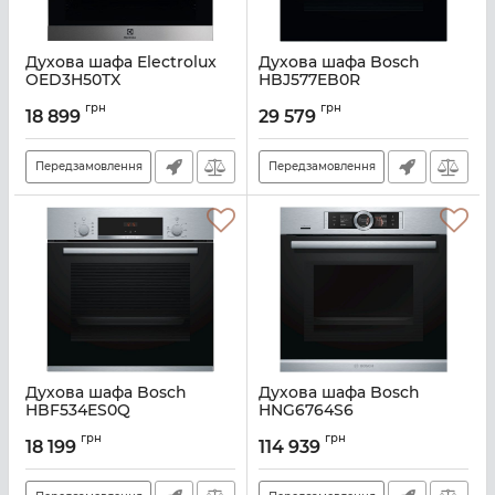
Духова шафа Electrolux
Духова шафа Bosch
OED3H50TX
HBJ577EB0R
Артикул:
A140099
Артикул:
A135465
грн
грн
18 899
29 579
Передзамовлення
Передзамовлення
Духова шафа Bosch
Духова шафа Bosch
HBF534ES0Q
HNG6764S6
Артикул:
A129823
Артикул:
A135575
грн
грн
18 199
114 939