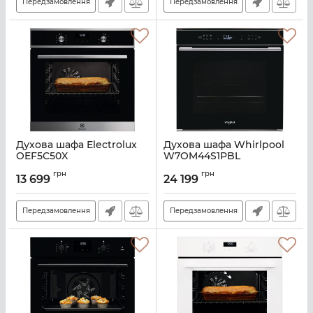
Передзамовлення
Передзамовлення
Духова шафа Electrolux
Духова шафа Whirlpool
OEF5C50X
W7OM44S1PBL
Артикул:
A140230
Артикул:
A135929
грн
грн
13 699
24 199
Передзамовлення
Передзамовлення