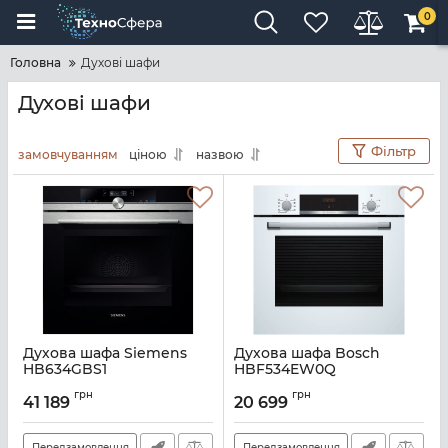
0
Головна
Духові шафи
Духові шафи
Фільтр
замовчуванням
ціною
назвою
Духова шафа Siemens
Духова шафа Bosch
HB634GBS1
HBF534EW0Q
Артикул:
A132929
Артикул:
A129447
грн
грн
41 189
20 699
Передзамовлення
Передзамовлення