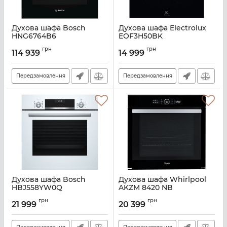
Духова шафа Bosch
Духова шафа Electrolux
HNG6764B6
EOF3H50BK
Артикул:
A134152
Артикул:
A141308
грн
грн
114 939
14 999
Передзамовлення
Передзамовлення
Духова шафа Bosch
Духова шафа Whirlpool
HBJ558YW0Q
AKZM 8420 NB
Артикул:
A129299
Артикул:
A131212
грн
грн
21 999
20 399