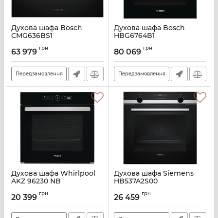
Духова шафа Bosch
Духова шафа Bosch
CMG636BS1
HBG6764B1
Артикул:
A123719
Артикул:
A123707
грн
грн
63 979
80 069
Передзамовлення
Передзамовлення
Духова шафа Whirlpool
Духова шафа Siemens
AKZ 96230 NB
HB537A2S00
Артикул:
A138674
Артикул:
A129323
грн
грн
20 399
26 459