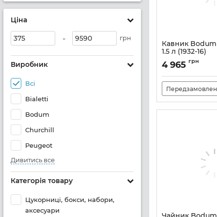
Ціна
-
грн
Кавник Bodum
1.5 л (1932-16)
Артикул:
M0632030
грн
4 965
Виробник
Всі
Передзамовлен
Bialetti
Bodum
Churchill
Peugeot
Дивитись все
Категорія товару
Цукорниці, бокси, набори,
аксесуари
Чайник Bodum A