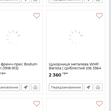
 френч-прес Bodum
Цукорниця металева WMF
л (1918-913)
Barista | сріблястий (06 3364
6030)
M06300031
грн
грн
0
2 360
Артикул:
M00100248
замовлення
Передзамовлення