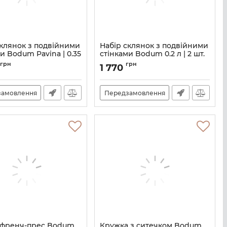
склянок з подвійними
Набір склянок з подвійними
и Bodum Pavina | 0.35
стінками Bodum 0.2 л | 2 шт.
 (4559-10)
(10109-10)
грн
грн
1 770
M06320670
Артикул:
M06320960
замовлення
Передзамовлення
 френч-прес Bodum
Кружка з ситечком Bodum