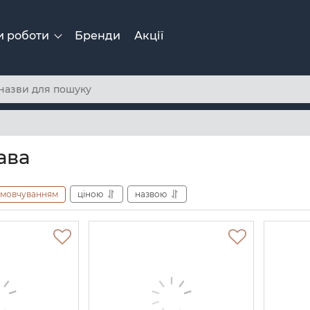
и роботи
Бренди
Акції
ава
амовчуванням
ціною
назвою