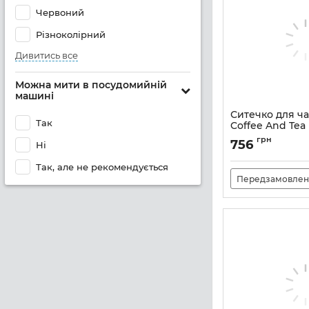
Червоний
Різноколірний
Дивитись все
Можна мити в посудомийній
машині
Ситечко для 
Так
Coffee And Tea |
| сріблястий (0
грн
756
Ні
Артикул:
M0010047
Так, але не рекомендується
Передзамовлен