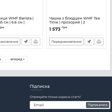
иця WMF Barista |
Чашка з блюдцем WMF Tea
15 см | 6.6 см |
Time | прозорий | 2
 (06 3661 6040)
предмети (06 3631 6040)
грн
грн
1 573
M00120730
Артикул:
M00120747
замовлення
Передзамовлення
4
вперед »
Підписка
Отримуйте тільки корисні статті!
Підписатися