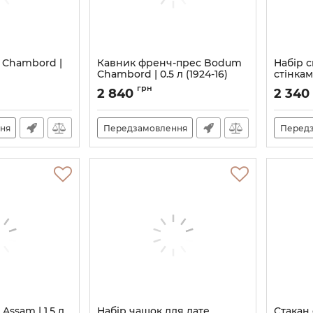
 Chambord |
Кавник френч-прес Bodum
Набір 
Chambord | 0.5 л (1924-16)
стінкам
л | 2 шт
2
Артикул:
M06320351
грн
2 840
2 340
Артикул:
ня
Передзамовлення
Перед
ssam | 1.5 л
Набір чашок для лате
Стакан