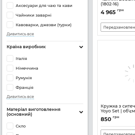
(1802-16)
Аксесуари для чаю та кави
Артикул:
M0632099
грн
4 965
Чайники заварні
Кавоварки, джезви (турки)
Передзамовлен
Дивитись все
Країна виробник
Італія
Німеччина
Румунія
Франція
Дивитись все
Кружка з сите
Матеріал виготовлення
Yoyo Set | об'єм 
(основний)
прозорий (K112
грн
850
Артикул:
M0632148
Скло
Передзамовлен