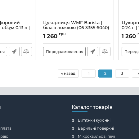
форовий
Цукорниця WMF Barista |
Цукорн
об'єм 0.13 л |
біла з ложкою (06 3355 6040)
0.24 л | 
6040)
прозора
Артикул:
M00120696
грн
1 260
1 260
5
Артикул:
ня
Передзамовлення
Перед
« назад
1
2
3
н
Каталог товарів
Витяжки кухонні
оплата
Варильні поверхні
ервіс
Мікрохвильові печі