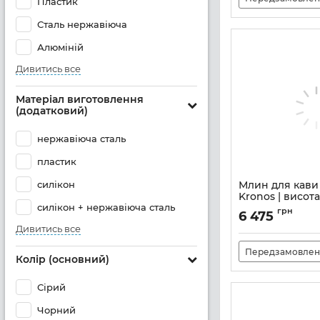
Пластик
Сталь нержавіюча
Алюміній
Дивитись все
Матеріал виготовлення
(додатковий)
нержавіюча сталь
пластик
силікон
Млин для кави
Kronos | висота 
силікон + нержавіюча сталь
коричневий (3
грн
6 475
Артикул:
M20400311
Дивитись все
Передзамовлен
Колір (основний)
Сірий
Чорний