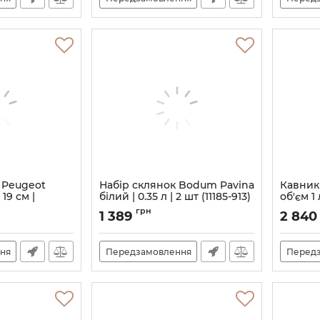
 Peugeot
Набір склянок Bodum Pavina
Кавник
19 см |
білий | 0.35 л | 2 шт (11185-913)
об'єм 1 
5853)
Артикул:
M06321168
Артикул:
грн
1 389
2 84
ня
Передзамовлення
Перед