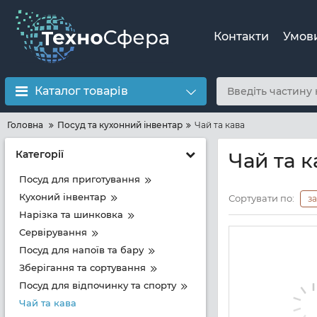
Контакти
Умов
Каталог товарів
Головна
Посуд та кухонний інвентар
Чай та кава
Категорії
Чай та к
Посуд для приготування
Кухоний інвентар
Сортувати по:
з
Нарізка та шинковка
Сервірування
Посуд для напоїв та бару
Зберігання та сортування
Посуд для відпочинку та спорту
Чай та кава