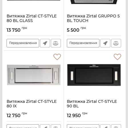
Витяжка Zirtal CT-STYLE
Витяжка Zirtal GRUPPO 5
80 BL GLASS
BL TOUCH
Артикул:
A139404
Артикул:
A140000
грн
грн
13 750
5 500
Передзамовлення
Передзамовлення
Витяжка Zirtal CT-STYLE
Витяжка Zirtal CT-STYLE
80 IX
90 BL
Артикул:
A126266
Артикул:
A135183
грн
грн
12 750
12 950