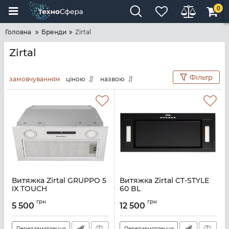
0
Головна
Бренди
Zirtal
Zirtal
Фільтр
замовчуванням
ціною
назвою
Витяжка Zirtal GRUPPO 5
Витяжка Zirtal CT-STYLE
IX TOUCH
60 BL
Артикул:
A133954
Артикул:
A135181
грн
грн
5 500
12 500
Передзамовлення
Передзамовлення