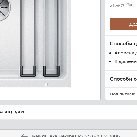
21 580
грн
До
Способи д
Адресна 
Відділен
Способи о
Поділитися:
а відгуки
Мийка Teka Flexlinea RS15 50.40 115000012