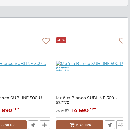
-11 %
anco SUBLINE 500-U
Мийка Blanco SUBLINE 500-U
527170
28529
Артикул:
A140987
грн
грн
3 890
14 690
16 590
В кошик
В кошик