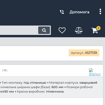
Допомога
0
A127139
Артикул:
(
18
)
Тип монтажу:
під стільницю
Матеріал корпуса:
кварцовий
інімальна ширина шафи (бази):
600 мм
Розміри робочої
0x490 мм
Країна виробник:
Німеччина