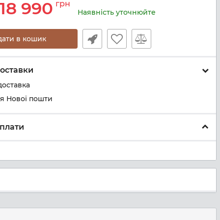
18 990
грн
Наявність уточнюйте
дати в кошик
оставки
доставка
ня Нової пошти
плати