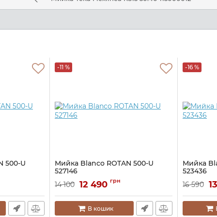
-11 %
-16 %
N 500-U
Мийка Blanco ROTAN 500-U
Мийка Bl
527146
523436
Артикул:
A140974
Артикул:
A1
грн
12 490
1
14 100
16 590
В кошик