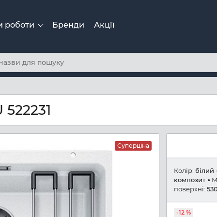
и роботи
Бренди
Акції
 522231
Суперціна
Колір:
білий
композит
М
поверхні:
53
-12 %