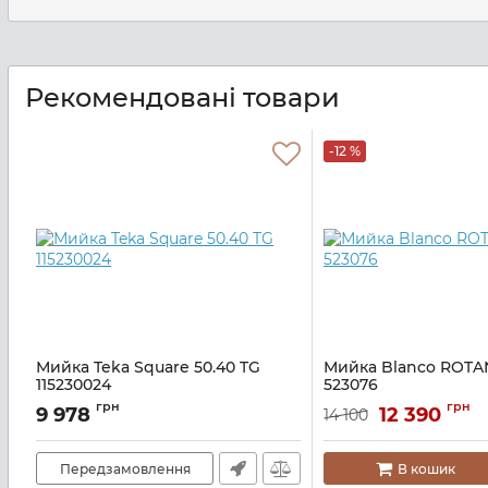
Рекомендовані товари
-12 %
Мийка Teka Square 50.40 TG
Мийка Blanco ROTA
115230024
523076
Артикул:
A136895
Артикул:
A137578
грн
грн
9 978
12 390
14 100
Передзамовлення
В кошик